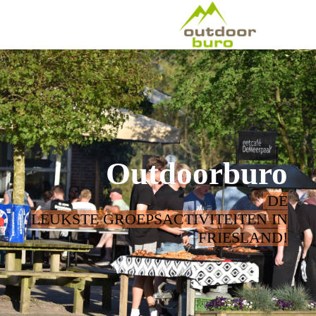
Outdoorburo
DE
LEUKSTE GROEPSACTIVITEITEN IN
FRIESLAND!