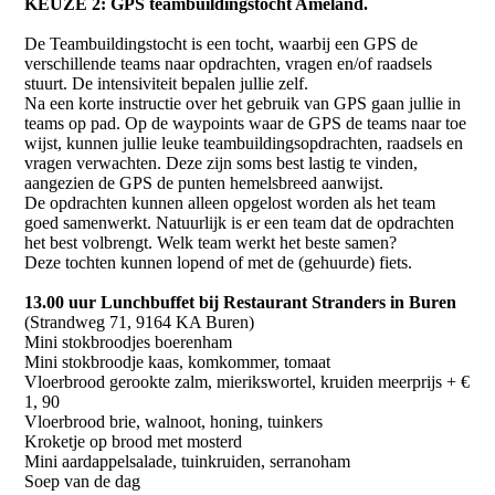
KEUZE 2: GPS teambuildingstocht Ameland.
De Teambuildingstocht is een tocht, waarbij een GPS de
verschillende teams naar opdrachten, vragen en/of raadsels
stuurt. De intensiviteit bepalen jullie zelf.
Na een korte instructie over het gebruik van GPS gaan jullie in
teams op pad. Op de waypoints waar de GPS de teams naar toe
wijst, kunnen jullie leuke teambuildingsopdrachten, raadsels en
vragen verwachten. Deze zijn soms best lastig te vinden,
aangezien de GPS de punten hemelsbreed aanwijst.
De opdrachten kunnen alleen opgelost worden als het team
goed samenwerkt. Natuurlijk is er een team dat de opdrachten
het best volbrengt. Welk team werkt het beste samen?
Deze tochten kunnen lopend of met de (gehuurde) fiets.
13.00 uur Lunchbuffet bij Restaurant Stranders in Buren
(Strandweg 71, 9164 KA Buren)
Mini stokbroodjes boerenham
Mini stokbroodje kaas, komkommer, tomaat
Vloerbrood gerookte zalm, mierikswortel, kruiden meerprijs + €
1, 90
Vloerbrood brie, walnoot, honing, tuinkers
Kroketje op brood met mosterd
Mini aardappelsalade, tuinkruiden, serranoham
Soep van de dag