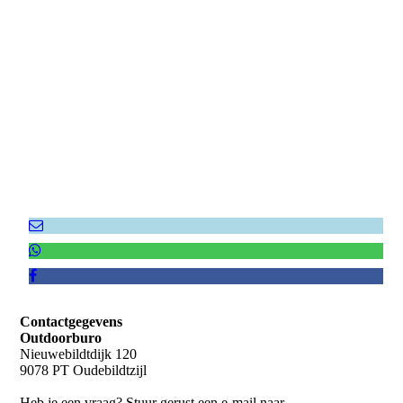
DSC_1238
Contactgegevens
Outdoorburo
Nieuwebildtdijk 120
9078 PT Oudebildtzijl
Heb je een vraag? Stuur gerust een e-mail naar