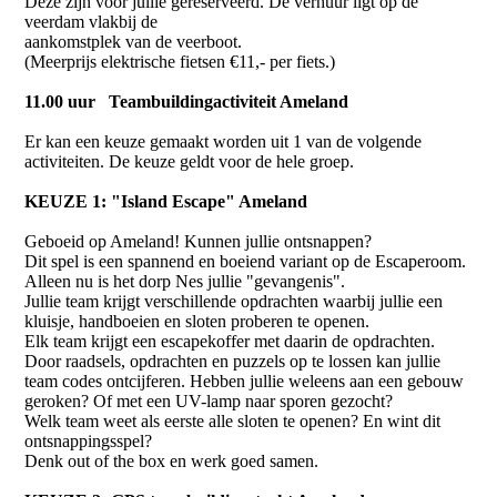
Deze zijn voor jullie gereserveerd. De verhuur ligt op de
veerdam vlakbij de
aankomstplek van de veerboot.
(Meerprijs elektrische fietsen €11,- per fiets.)
11.00 uur Teambuildingactiviteit Ameland
Er kan een keuze gemaakt worden uit 1 van de volgende
activiteiten. De keuze geldt voor de hele groep.
KEUZE 1: "Island Escape" Ameland
Geboeid op Ameland! Kunnen jullie ontsnappen?
Dit spel is een spannend en boeiend variant op de Escaperoom.
Alleen nu is het dorp Nes jullie "gevangenis".
Jullie team krijgt verschillende opdrachten waarbij jullie een
kluisje, handboeien en sloten proberen te openen.
Elk team krijgt een escapekoffer met daarin de opdrachten.
Door raadsels, opdrachten en puzzels op te lossen kan jullie
team codes ontcijferen. Hebben jullie weleens aan een gebouw
geroken? Of met een UV-lamp naar sporen gezocht?
Welk team weet als eerste alle sloten te openen? En wint dit
ontsnappingsspel?
Denk out of the box en werk goed samen.