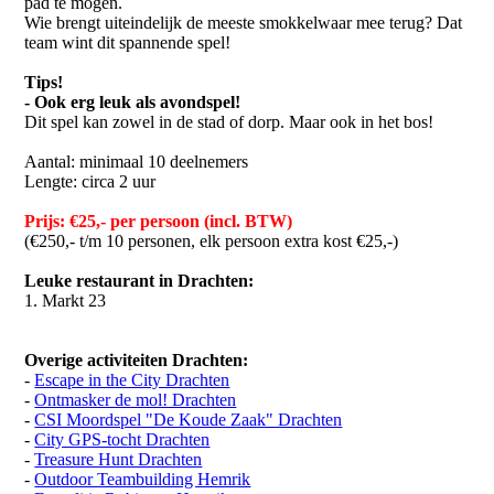
pad te mogen.
Wie brengt uiteindelijk de meeste smokkelwaar mee terug? Dat
team wint dit spannende spel!
Tips!
- Ook erg leuk als avondspel!
Dit spel kan zowel in de stad of dorp. Maar ook in het bos!
Aantal: minimaal 10 deelnemers
Lengte: circa 2 uur
Prijs: €25,- per persoon (incl. BTW)
(€250,- t/m 10 personen, elk persoon extra kost €25,-)
Leuke restaurant in Drachten:
1. Markt 23
Overige activiteiten Drachten:
-
Escape in the City Drachten
-
Ontmasker de mol! Drachten
-
CSI Moordspel "De Koude Zaak" Drachten
-
City GPS-tocht Drachten
-
Treasure Hunt Drachten
-
Outdoor Teambuilding Hemrik