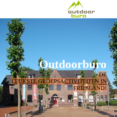
Outdoorburo
DE
LEUKSTE GROEPSACTIVITEITEN IN
FRIESLAND!