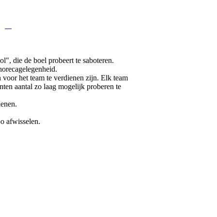
agen
l", die de boel probeert te saboteren.
 horecagelegenheid.
n voor het team te verdienen zijn. Elk team
nten aantal zo laag mogelijk proberen te
ienen.
o afwisselen.