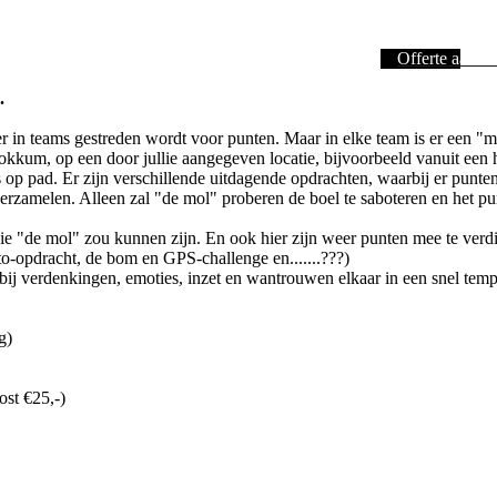
Offerte aanvr
.
r in teams gestreden wordt voor punten. Maar in elke team is er een "mo
Dokkum, op een door jullie aangegeven locatie, bijvoorbeeld vanuit een
ms op pad. Er zijn verschillende uitdagende opdrachten, waarbij er punte
erzamelen. Alleen zal "de mol" proberen de boel te saboteren en het pu
e "de mol" zou kunnen zijn. En ook hier zijn weer punten mee te verd
o-opdracht, de bom en GPS-challenge en.......???)
bij verdenkingen, emoties, inzet en wantrouwen elkaar in een snel temp
g)
ost €25,-)