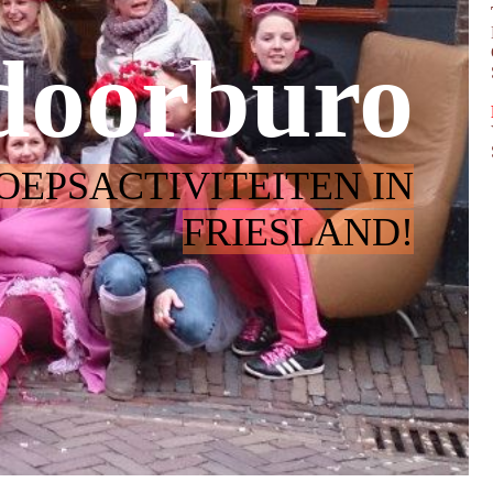
doorburo
OEPSACTIVITEITEN IN
FRIESLAND!