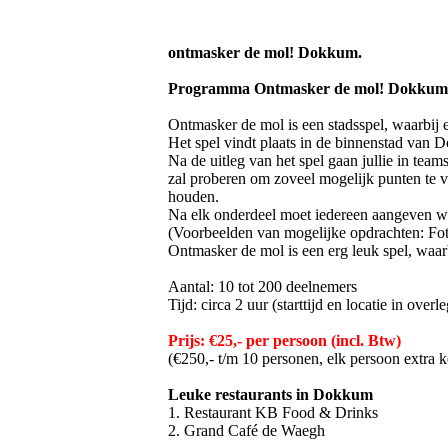
ontmasker de mol! Dokkum.
Programma Ontmasker de mol! Dokkum
Ontmasker de mol is een stadsspel, waarbij e
Het spel vindt plaats in de binnenstad van 
Na de uitleg van het spel gaan jullie in tea
zal proberen om zoveel mogelijk punten te v
houden.
Na elk onderdeel moet iedereen aangeven wi
(Voorbeelden van mogelijke opdrachten: Fot
Ontmasker de mol is een erg leuk spel, waar
Aantal: 10 tot 200 deelnemers
Tijd: circa 2 uur (starttijd en locatie in overle
Prijs: €25,- per persoon (incl. Btw)
(€250,- t/m 10 personen, elk persoon extra k
Leuke restaurants in Dokkum
1. Restaurant KB Food & Drinks
2. Grand Café de Waegh