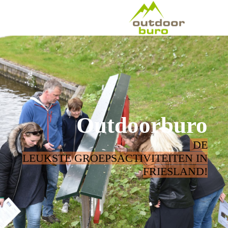
Outdoorburo
DE
LEUKSTE GROEPSACTIVITEITEN IN
FRIESLAND!