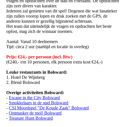
vragen en opdrachten over de stad en Friesland. De opdrachten
zijn zeer divers van karakter.
Iedereen zal genieten van dit spel! Degenen die wat fanatieker
zijn zullen voorop lopen en druk zoeken met de GPS, de
anderen kunnen er gezellig bijpratend achteraan.
Het team dat uiteindelijk de vragen en opdrachten het beste
oplost, mag zich de winnaar noemen.
Aantal: Vanaf 10 deelnemers
Tijd: circa 2 uur (starttijd en locatie in overleg)
Prijs: €24,- per persoon (incl. Btw)
(€240,- t/m 10 personen, elk persoon extra kost €24,-)
Leuke restaurants in Bolsward:
1. Hotel De Wijnberg
2. Blend Bolsward
Overige activiteiten Bolsward:
-
Escape in the City Bolsward
-
Smokkelaars in de stad Bolsward
-
CSI Moordspel "De Koude Zaak" Bolsward
-
Ontmasker de mol! Bolsward
-
Treasure Hunt Bolsward