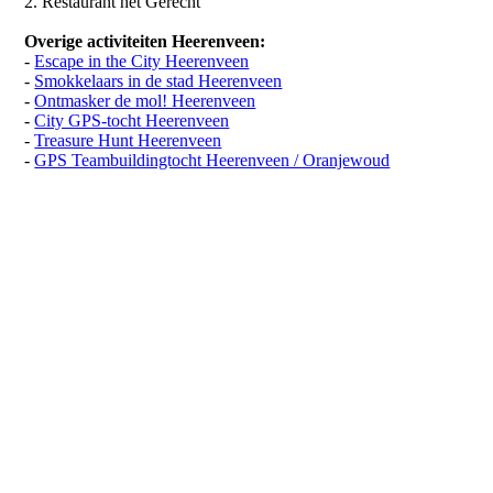
2. Restaurant het Gerecht
Overige activiteiten Heerenveen:
-
Escape in the City Heerenveen
-
Smokkelaars in de stad Heerenveen
-
Ontmasker de mol! Heerenveen
-
City GPS-tocht Heerenveen
-
Treasure Hunt Heerenveen
-
GPS Teambuildingtocht Heerenveen / Oranjewoud