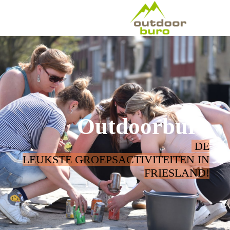
Outdoorburo
DE
LEUKSTE GROEPSACTIVITEITEN IN
FRIESLAND!